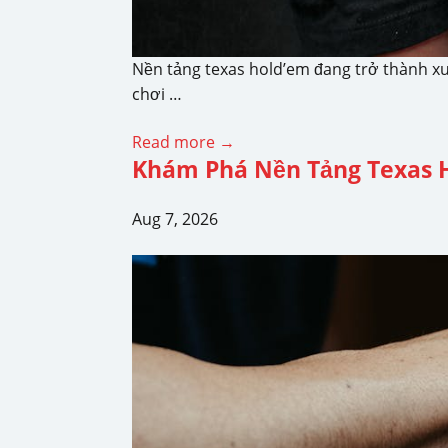
Nền tảng texas hold’em đang trở thành xu
chơi …
Read more →
Khám Phá Nền Tảng Texas H
Aug 7, 2026