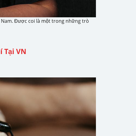
t Nam. Được coi là một trong những trò
 Tại VN