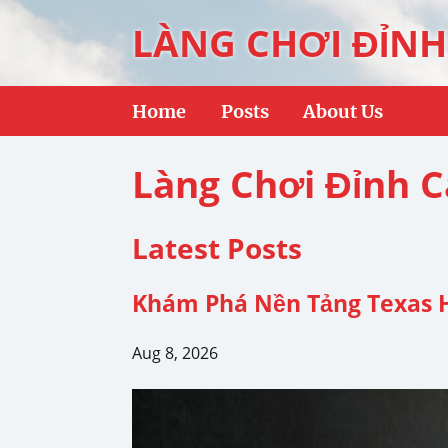
LÀNG CHƠI ĐỈNH
Home
Posts
About Us
Làng Chơi Đỉnh 
Latest Posts
Khám Phá Nền Tảng Texas H
Aug 8, 2026