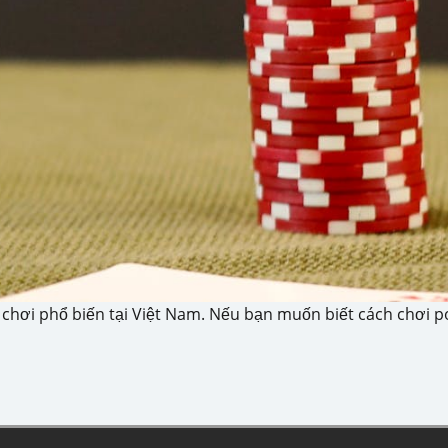
chơi phổ biến tại Việt Nam. Nếu bạn muốn biết cách chơi pok