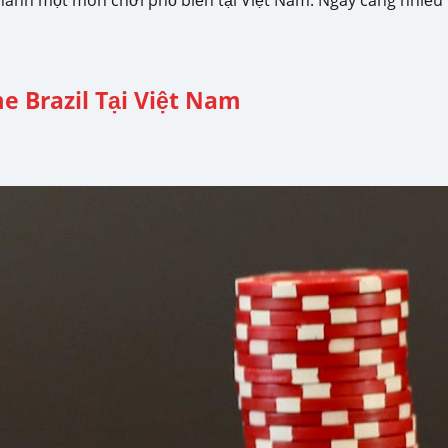
 Brazil Tại Việt Nam